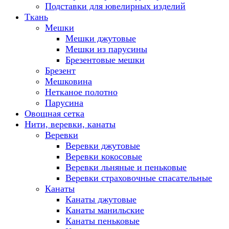
Подставки для ювелирных изделий
Ткань
Мешки
Мешки джутовые
Мешки из парусины
Брезентовые мешки
Брезент
Мешковина
Нетканое полотно
Парусина
Овощная сетка
Нити, веревки, канаты
Веревки
Веревки джутовые
Веревки кокосовые
Веревки льняные и пеньковые
Веревки страховочные спасательные
Канаты
Канаты джутовые
Канаты манильские
Канаты пеньковые