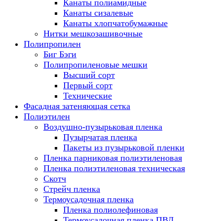
Канаты полиамидные
Канаты сизалевые
Канаты хлопчатобумажные
Нитки мешкозашивочные
Полипропилен
Биг Бэги
Полипропиленовые мешки
Высший сорт
Первый сорт
Технические
Фасадная затеняющая сетка
Полиэтилен
Воздушно-пузырьковая пленка
Пузырчатая пленка
Пакеты из пузырьковой пленки
Пленка парниковая полиэтиленовая
Пленка полиэтиленовая техническая
Скотч
Стрейч пленка
Термоусадочная пленка
Пленка полиолефиновая
Термоусадочная пленка ПВД