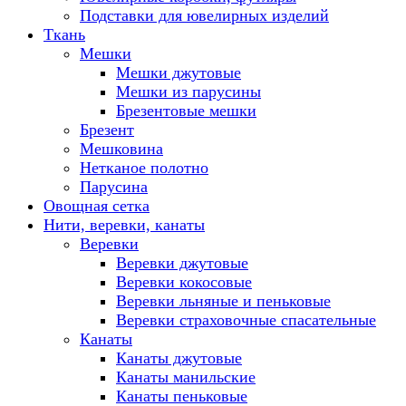
Подставки для ювелирных изделий
Ткань
Мешки
Мешки джутовые
Мешки из парусины
Брезентовые мешки
Брезент
Мешковина
Нетканое полотно
Парусина
Овощная сетка
Нити, веревки, канаты
Веревки
Веревки джутовые
Веревки кокосовые
Веревки льняные и пеньковые
Веревки страховочные спасательные
Канаты
Канаты джутовые
Канаты манильские
Канаты пеньковые