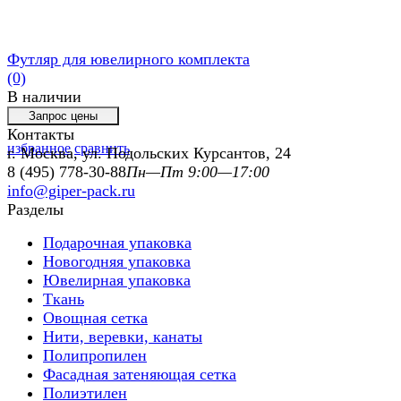
Футляр для ювелирного комплекта
(0)
В наличии
Контакты
избранное
сравнить
г. Москва, ул. Подольских Курсантов, 24
8 (495) 778-30-88
Пн—Пт 9:00—17:00
info@giper-pack.ru
Разделы
Подарочная упаковка
Новогодняя упаковка
Ювелирная упаковка
Ткань
Овощная сетка
Нити, веревки, канаты
Полипропилен
Фасадная затеняющая сетка
Полиэтилен