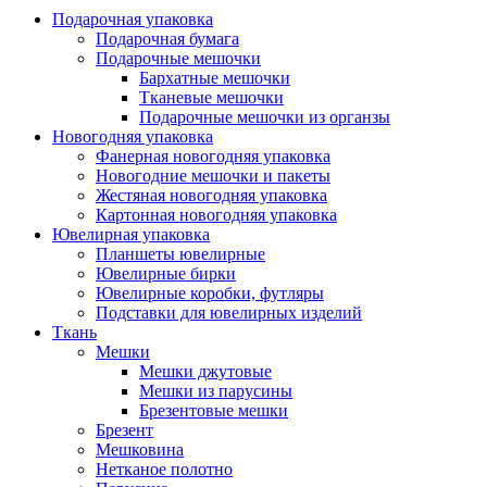
Подарочная упаковка
Подарочная бумага
Подарочные мешочки
Бархатные мешочки
Тканевые мешочки
Подарочные мешочки из органзы
Новогодняя упаковка
Фанерная новогодняя упаковка
Новогодние мешочки и пакеты
Жестяная новогодняя упаковка
Картонная новогодняя упаковка
Ювелирная упаковка
Планшеты ювелирные
Ювелирные бирки
Ювелирные коробки, футляры
Подставки для ювелирных изделий
Ткань
Мешки
Мешки джутовые
Мешки из парусины
Брезентовые мешки
Брезент
Мешковина
Нетканое полотно