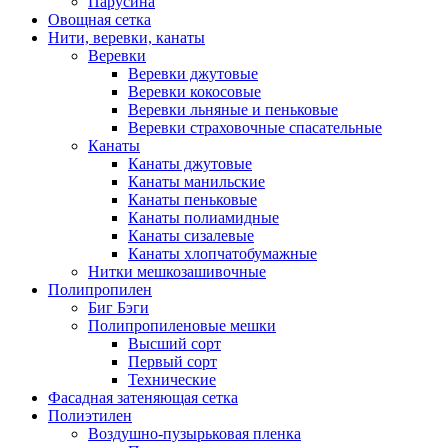
Парусина
Овощная сетка
Нити, веревки, канаты
Веревки
Веревки джутовые
Веревки кокосовые
Веревки льняные и пеньковые
Веревки страховочные спасательные
Канаты
Канаты джутовые
Канаты манильские
Канаты пеньковые
Канаты полиамидные
Канаты сизалевые
Канаты хлопчатобумажные
Нитки мешкозашивочные
Полипропилен
Биг Бэги
Полипропиленовые мешки
Высший сорт
Первый сорт
Технические
Фасадная затеняющая сетка
Полиэтилен
Воздушно-пузырьковая пленка