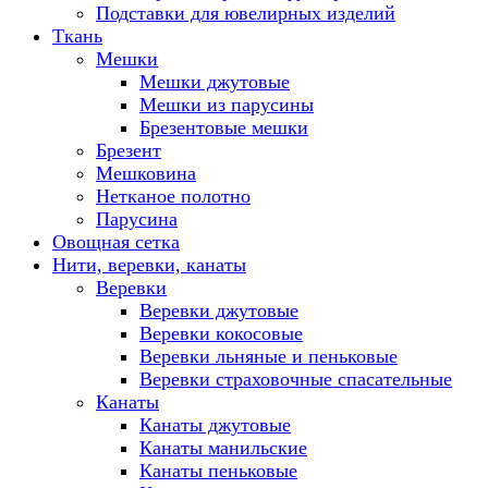
Подставки для ювелирных изделий
Ткань
Мешки
Мешки джутовые
Мешки из парусины
Брезентовые мешки
Брезент
Мешковина
Нетканое полотно
Парусина
Овощная сетка
Нити, веревки, канаты
Веревки
Веревки джутовые
Веревки кокосовые
Веревки льняные и пеньковые
Веревки страховочные спасательные
Канаты
Канаты джутовые
Канаты манильские
Канаты пеньковые