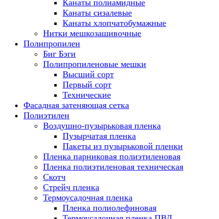
Канаты полиамидные
Канаты сизалевые
Канаты хлопчатобумажные
Нитки мешкозашивочные
Полипропилен
Биг Бэги
Полипропиленовые мешки
Высший сорт
Первый сорт
Технические
Фасадная затеняющая сетка
Полиэтилен
Воздушно-пузырьковая пленка
Пузырчатая пленка
Пакеты из пузырьковой пленки
Пленка парниковая полиэтиленовая
Пленка полиэтиленовая техническая
Скотч
Стрейч пленка
Термоусадочная пленка
Пленка полиолефиновая
Термоусадочная пленка ПВД