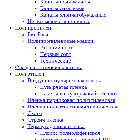
Канаты полиамидные
Канаты сизалевые
Канаты хлопчатобумажные
Нитки мешкозашивочные
Полипропилен
Биг Бэги
Полипропиленовые мешки
Высший сорт
Первый сорт
Технические
Фасадная затеняющая сетка
Полиэтилен
Воздушно-пузырьковая пленка
Пузырчатая пленка
Пакеты из пузырьковой пленки
Пленка парниковая полиэтиленовая
Пленка полиэтиленовая техническая
Скотч
Стрейч пленка
Термоусадочная пленка
Пленка полиолефиновая
Термоусадочная пленка ПВД