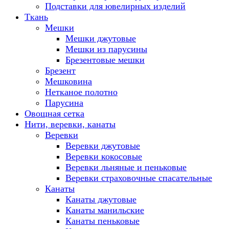
Подставки для ювелирных изделий
Ткань
Мешки
Мешки джутовые
Мешки из парусины
Брезентовые мешки
Брезент
Мешковина
Нетканое полотно
Парусина
Овощная сетка
Нити, веревки, канаты
Веревки
Веревки джутовые
Веревки кокосовые
Веревки льняные и пеньковые
Веревки страховочные спасательные
Канаты
Канаты джутовые
Канаты манильские
Канаты пеньковые