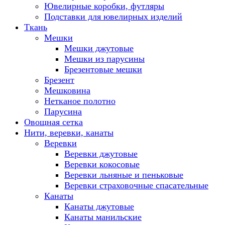
Ювелирные коробки, футляры
Подставки для ювелирных изделий
Ткань
Мешки
Мешки джутовые
Мешки из парусины
Брезентовые мешки
Брезент
Мешковина
Нетканое полотно
Парусина
Овощная сетка
Нити, веревки, канаты
Веревки
Веревки джутовые
Веревки кокосовые
Веревки льняные и пеньковые
Веревки страховочные спасательные
Канаты
Канаты джутовые
Канаты манильские