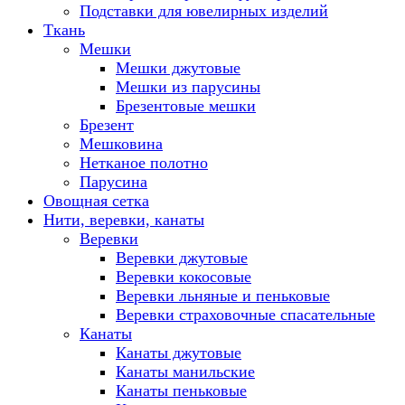
Подставки для ювелирных изделий
Ткань
Мешки
Мешки джутовые
Мешки из парусины
Брезентовые мешки
Брезент
Мешковина
Нетканое полотно
Парусина
Овощная сетка
Нити, веревки, канаты
Веревки
Веревки джутовые
Веревки кокосовые
Веревки льняные и пеньковые
Веревки страховочные спасательные
Канаты
Канаты джутовые
Канаты манильские
Канаты пеньковые