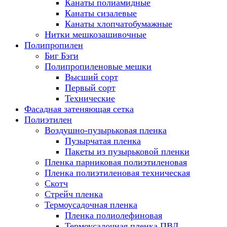
Канаты полиамидные
Канаты сизалевые
Канаты хлопчатобумажные
Нитки мешкозашивочные
Полипропилен
Биг Бэги
Полипропиленовые мешки
Высший сорт
Первый сорт
Технические
Фасадная затеняющая сетка
Полиэтилен
Воздушно-пузырьковая пленка
Пузырчатая пленка
Пакеты из пузырьковой пленки
Пленка парниковая полиэтиленовая
Пленка полиэтиленовая техническая
Скотч
Стрейч пленка
Термоусадочная пленка
Пленка полиолефиновая
Термоусадочная пленка ПВД